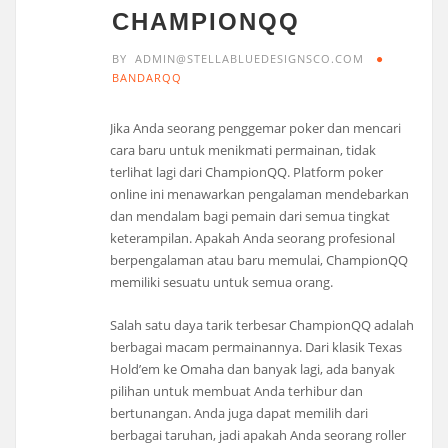
CHAMPIONQQ
BY
ADMIN@STELLABLUEDESIGNSCO.COM
BANDARQQ
Jika Anda seorang penggemar poker dan mencari
cara baru untuk menikmati permainan, tidak
terlihat lagi dari ChampionQQ. Platform poker
online ini menawarkan pengalaman mendebarkan
dan mendalam bagi pemain dari semua tingkat
keterampilan. Apakah Anda seorang profesional
berpengalaman atau baru memulai, ChampionQQ
memiliki sesuatu untuk semua orang.
Salah satu daya tarik terbesar ChampionQQ adalah
berbagai macam permainannya. Dari klasik Texas
Hold’em ke Omaha dan banyak lagi, ada banyak
pilihan untuk membuat Anda terhibur dan
bertunangan. Anda juga dapat memilih dari
berbagai taruhan, jadi apakah Anda seorang roller