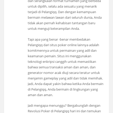
dan serangkaian format turnamen yang berbeda
untuk dipilih, selalu ada sesuatu yang menarik
terjadi di Pelangiqq. Dan dengan kemampuan
bermain melawan lawan dari seluruh dunia, Anda
tidak akan pernah kehabisan tantangan baru
untuk menguji keterampilan Anda.
Tapi apa yang benar -benar membedakan
Pelangiqq dari situs poker online lainnya adalah
komitmennya untuk permainan yang adil dan
keamanan pemain. Situs ini menggunakan
teknologi enkripsi canggih untuk memastikan
bahwa semua transaksi aman dan aman, dan
generator nomor acak diuji secara teratur untuk
menjamin gameplay yang adil dan tidak memihak.
Jadi, Anda dapat yakin bahwa ketika Anda bermain
di Pelangiqq, Anda bermain di lingkungan yang
aman dan aman.
Jadi mengapa menunggu? Bergabunglah dengan
Revolusi Poker di Pelangiqq hari ini dan temukan