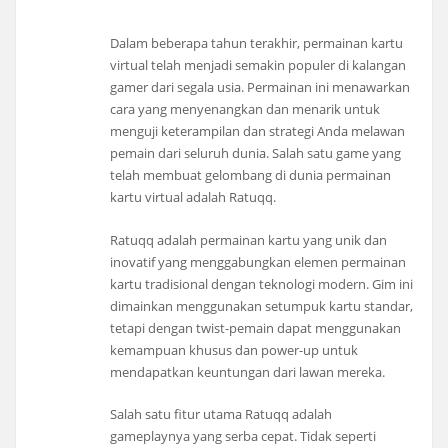
Dalam beberapa tahun terakhir, permainan kartu
virtual telah menjadi semakin populer di kalangan
gamer dari segala usia. Permainan ini menawarkan
cara yang menyenangkan dan menarik untuk
menguji keterampilan dan strategi Anda melawan
pemain dari seluruh dunia. Salah satu game yang
telah membuat gelombang di dunia permainan
kartu virtual adalah Ratuqq.
Ratuqq adalah permainan kartu yang unik dan
inovatif yang menggabungkan elemen permainan
kartu tradisional dengan teknologi modern. Gim ini
dimainkan menggunakan setumpuk kartu standar,
tetapi dengan twist-pemain dapat menggunakan
kemampuan khusus dan power-up untuk
mendapatkan keuntungan dari lawan mereka.
Salah satu fitur utama Ratuqq adalah
gameplaynya yang serba cepat. Tidak seperti