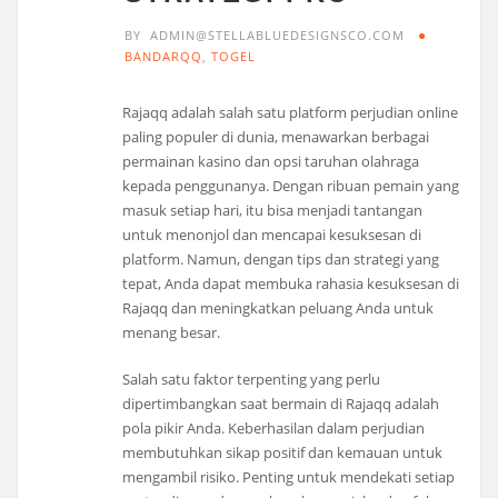
BY
ADMIN@STELLABLUEDESIGNSCO.COM
BANDARQQ
,
TOGEL
Rajaqq adalah salah satu platform perjudian online
paling populer di dunia, menawarkan berbagai
permainan kasino dan opsi taruhan olahraga
kepada penggunanya. Dengan ribuan pemain yang
masuk setiap hari, itu bisa menjadi tantangan
untuk menonjol dan mencapai kesuksesan di
platform. Namun, dengan tips dan strategi yang
tepat, Anda dapat membuka rahasia kesuksesan di
Rajaqq dan meningkatkan peluang Anda untuk
menang besar.
Salah satu faktor terpenting yang perlu
dipertimbangkan saat bermain di Rajaqq adalah
pola pikir Anda. Keberhasilan dalam perjudian
membutuhkan sikap positif dan kemauan untuk
mengambil risiko. Penting untuk mendekati setiap