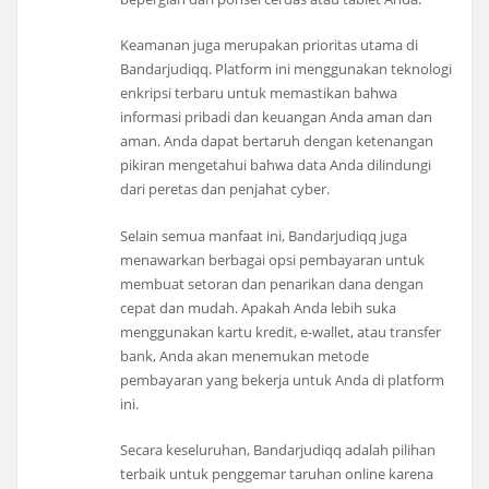
Keamanan juga merupakan prioritas utama di
Bandarjudiqq. Platform ini menggunakan teknologi
enkripsi terbaru untuk memastikan bahwa
informasi pribadi dan keuangan Anda aman dan
aman. Anda dapat bertaruh dengan ketenangan
pikiran mengetahui bahwa data Anda dilindungi
dari peretas dan penjahat cyber.
Selain semua manfaat ini, Bandarjudiqq juga
menawarkan berbagai opsi pembayaran untuk
membuat setoran dan penarikan dana dengan
cepat dan mudah. Apakah Anda lebih suka
menggunakan kartu kredit, e-wallet, atau transfer
bank, Anda akan menemukan metode
pembayaran yang bekerja untuk Anda di platform
ini.
Secara keseluruhan, Bandarjudiqq adalah pilihan
terbaik untuk penggemar taruhan online karena