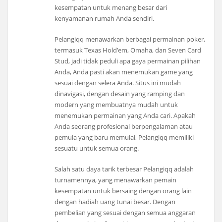
kesempatan untuk menang besar dari
kenyamanan rumah Anda sendiri.
Pelangiqq menawarkan berbagai permainan poker,
termasuk Texas Hold’em, Omaha, dan Seven Card
Stud, jadi tidak peduli apa gaya permainan pilihan
Anda, Anda pasti akan menemukan game yang
sesuai dengan selera Anda. Situs ini mudah
dinavigasi, dengan desain yang ramping dan
modern yang membuatnya mudah untuk
menemukan permainan yang Anda cari. Apakah
Anda seorang profesional berpengalaman atau
pemula yang baru memulai, Pelangiqq memiliki
sesuatu untuk semua orang.
Salah satu daya tarik terbesar Pelangiqq adalah
turnamennya, yang menawarkan pemain
kesempatan untuk bersaing dengan orang lain
dengan hadiah uang tunai besar. Dengan
pembelian yang sesuai dengan semua anggaran