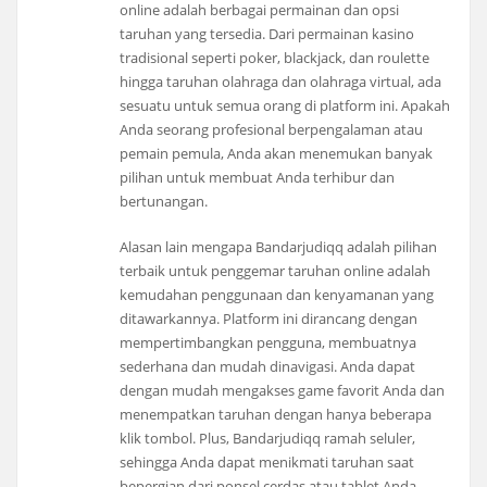
online adalah berbagai permainan dan opsi
taruhan yang tersedia. Dari permainan kasino
tradisional seperti poker, blackjack, dan roulette
hingga taruhan olahraga dan olahraga virtual, ada
sesuatu untuk semua orang di platform ini. Apakah
Anda seorang profesional berpengalaman atau
pemain pemula, Anda akan menemukan banyak
pilihan untuk membuat Anda terhibur dan
bertunangan.
Alasan lain mengapa Bandarjudiqq adalah pilihan
terbaik untuk penggemar taruhan online adalah
kemudahan penggunaan dan kenyamanan yang
ditawarkannya. Platform ini dirancang dengan
mempertimbangkan pengguna, membuatnya
sederhana dan mudah dinavigasi. Anda dapat
dengan mudah mengakses game favorit Anda dan
menempatkan taruhan dengan hanya beberapa
klik tombol. Plus, Bandarjudiqq ramah seluler,
sehingga Anda dapat menikmati taruhan saat
bepergian dari ponsel cerdas atau tablet Anda.