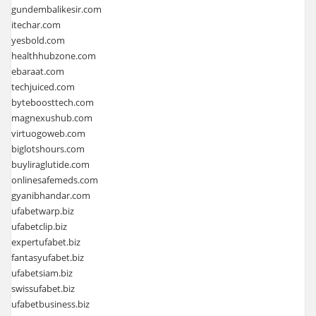
gundembalikesir.com
itechar.com
yesbold.com
healthhubzone.com
ebaraat.com
techjuiced.com
byteboosttech.com
magnexushub.com
virtuogoweb.com
biglotshours.com
buyliraglutide.com
onlinesafemeds.com
gyanibhandar.com
ufabetwarp.biz
ufabetclip.biz
expertufabet.biz
fantasyufabet.biz
ufabetsiam.biz
swissufabet.biz
ufabetbusiness.biz