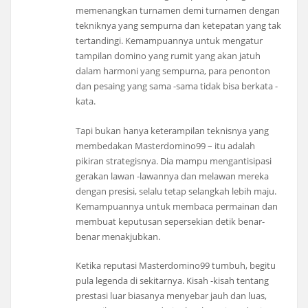
memenangkan turnamen demi turnamen dengan
tekniknya yang sempurna dan ketepatan yang tak
tertandingi. Kemampuannya untuk mengatur
tampilan domino yang rumit yang akan jatuh
dalam harmoni yang sempurna, para penonton
dan pesaing yang sama -sama tidak bisa berkata -
kata.
Tapi bukan hanya keterampilan teknisnya yang
membedakan Masterdomino99 – itu adalah
pikiran strategisnya. Dia mampu mengantisipasi
gerakan lawan -lawannya dan melawan mereka
dengan presisi, selalu tetap selangkah lebih maju.
Kemampuannya untuk membaca permainan dan
membuat keputusan sepersekian detik benar-
benar menakjubkan.
Ketika reputasi Masterdomino99 tumbuh, begitu
pula legenda di sekitarnya. Kisah -kisah tentang
prestasi luar biasanya menyebar jauh dan luas,