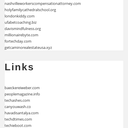
nashvilleworkerscompensationattorney.com
holyfamilycathedralschool.org
londonkiddy.com
ufabetcoaching.biz
davismindfulness.org
millionairebyte.com
fortechday.com
getcaminorealestateusa.xyz
Links
baeckereiweber.com
peoplemagazine.info
techashes.com
canyouwash.co
havadisantalya.com
techdtimes.com
techieboot.com