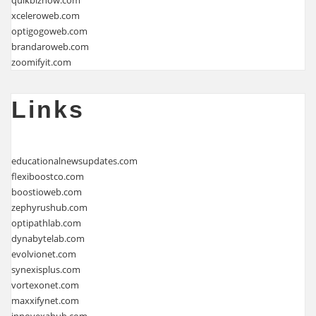
xceleroweb.com
optigogoweb.com
brandaroweb.com
zoomifyit.com
Links
educationalnewsupdates.com
flexiboostco.com
boostioweb.com
zephyrushub.com
optipathlab.com
dynabytelab.com
evolvionet.com
synexisplus.com
vortexonet.com
maxxifynet.com