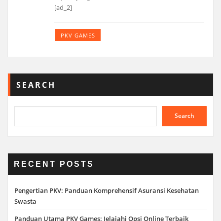
[ad_2]
PKV GAMES
SEARCH
Search
RECENT POSTS
Pengertian PKV: Panduan Komprehensif Asuransi Kesehatan
Swasta
Panduan Utama PKV Games: Jelajahi Opsi Online Terbaik