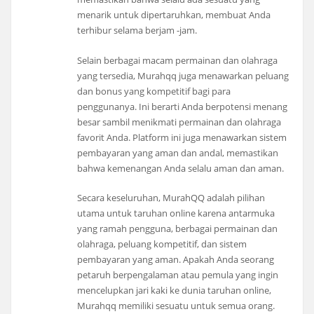
menarik untuk dipertaruhkan, membuat Anda
terhibur selama berjam -jam.
Selain berbagai macam permainan dan olahraga
yang tersedia, Murahqq juga menawarkan peluang
dan bonus yang kompetitif bagi para
penggunanya. Ini berarti Anda berpotensi menang
besar sambil menikmati permainan dan olahraga
favorit Anda. Platform ini juga menawarkan sistem
pembayaran yang aman dan andal, memastikan
bahwa kemenangan Anda selalu aman dan aman.
Secara keseluruhan, MurahQQ adalah pilihan
utama untuk taruhan online karena antarmuka
yang ramah pengguna, berbagai permainan dan
olahraga, peluang kompetitif, dan sistem
pembayaran yang aman. Apakah Anda seorang
petaruh berpengalaman atau pemula yang ingin
mencelupkan jari kaki ke dunia taruhan online,
Murahqq memiliki sesuatu untuk semua orang.