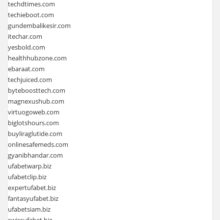
techdtimes.com
techieboot.com
gundembalikesir.com
itechar.com
yesbold.com
healthhubzone.com
ebaraat.com
techjuiced.com
byteboosttech.com
magnexushub.com
virtuogoweb.com
biglotshours.com
buyliraglutide.com
onlinesafemeds.com
gyanibhandar.com
ufabetwarp.biz
ufabetclip.biz
expertufabet.biz
fantasyufabet.biz
ufabetsiam.biz