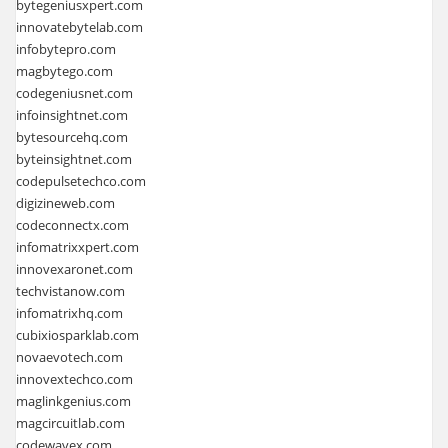
bytegeniusxpert.com
innovatebytelab.com
infobytepro.com
magbytego.com
codegeniusnet.com
infoinsightnet.com
bytesourcehq.com
byteinsightnet.com
codepulsetechco.com
digizineweb.com
codeconnectx.com
infomatrixxpert.com
innovexaronet.com
techvistanow.com
infomatrixhq.com
cubixiosparklab.com
novaevotech.com
innovextechco.com
maglinkgenius.com
magcircuitlab.com
codewavex.com