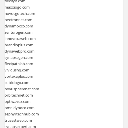
flexifyit.com
maxxiogo.com
novusgotech.com
nextronnet.com
dynamoxco.com
zenturogen.com
innovexaweb.com
brandioplus.com
dynawebpro.com
synapsegen.com
flexipathlab.com
vividushq.com
vortexaplus.com
cubixiogo.com
novuspherenet.com
orbitechnet.com
optiwavex.com
omnidynoco.com
zephyrtechhub.com
truzestweb.com
synapsexpert.com