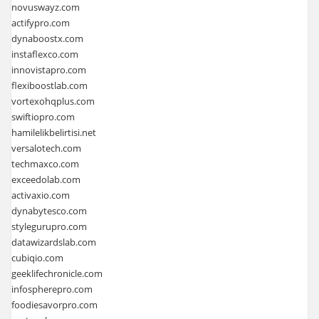
novuswayz.com
actifypro.com
dynaboostx.com
instaflexco.com
innovistapro.com
flexiboostlab.com
vortexohqplus.com
swiftiopro.com
hamilelikbelirtisi.net
versalotech.com
techmaxco.com
exceedolab.com
activaxio.com
dynabytesco.com
stylegurupro.com
datawizardslab.com
cubiqio.com
geeklifechronicle.com
infospherepro.com
foodiesavorpro.com