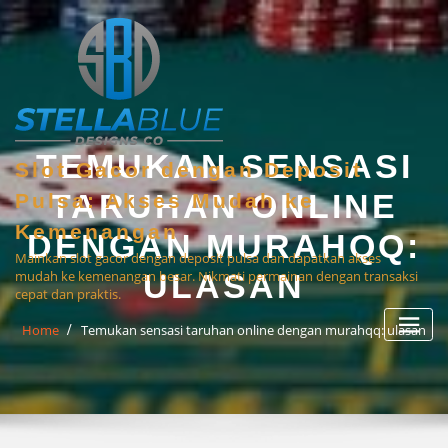
Skip
to
content
TEMUKAN SENSASI
Slot Gacor dengan Deposit
TARUHAN ONLINE
Pulsa: Akses Mudah ke
Kemenangan
DENGAN MURAHQQ:
Mainkan slot gacor dengan deposit pulsa dan dapatkan akses
mudah ke kemenangan besar. Nikmati permainan dengan transaksi
ULASAN
cepat dan praktis.
Home
Temukan sensasi taruhan online dengan murahqq: ulasan