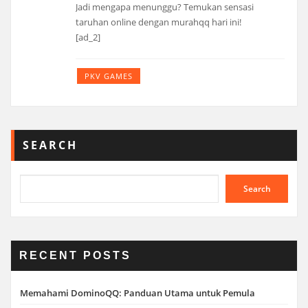
Jadi mengapa menunggu? Temukan sensasi
taruhan online dengan murahqq hari ini!
[ad_2]
PKV GAMES
SEARCH
Search
RECENT POSTS
Memahami DominoQQ: Panduan Utama untuk Pemula