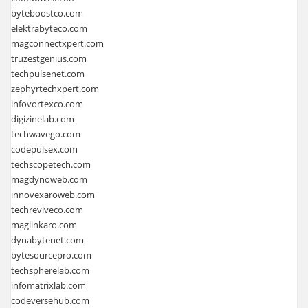
byteboostco.com
elektrabyteco.com
magconnectxpert.com
truzestgenius.com
techpulsenet.com
zephyrtechxpert.com
infovortexco.com
digizinelab.com
techwavego.com
codepulsex.com
techscopetech.com
magdynoweb.com
innovexaroweb.com
techreviveco.com
maglinkaro.com
dynabytenet.com
bytesourcepro.com
techspherelab.com
infomatrixlab.com
codeversehub.com