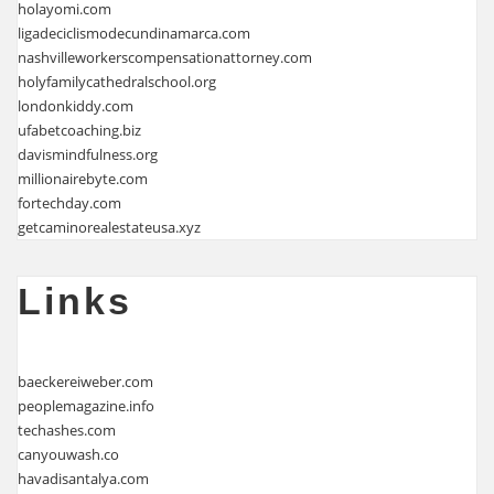
holayomi.com
ligadeciclismodecundinamarca.com
nashvilleworkerscompensationattorney.com
holyfamilycathedralschool.org
londonkiddy.com
ufabetcoaching.biz
davismindfulness.org
millionairebyte.com
fortechday.com
getcaminorealestateusa.xyz
Links
baeckereiweber.com
peoplemagazine.info
techashes.com
canyouwash.co
havadisantalya.com