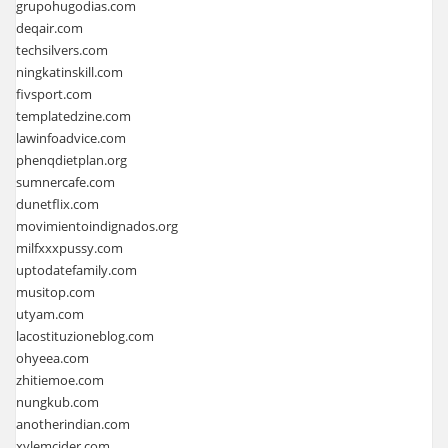
grupohugodias.com
deqair.com
techsilvers.com
ningkatinskill.com
fivsport.com
templatedzine.com
lawinfoadvice.com
phenqdietplan.org
sumnercafe.com
dunetflix.com
movimientoindignados.org
milfxxxpussy.com
uptodatefamily.com
musitop.com
utyam.com
lacostituzioneblog.com
ohyeea.com
zhitiemoe.com
nungkub.com
anotherindian.com
xylemcider.com