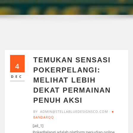
TEMUKAN SENSASI
4
POKERPELANGI:
DEC
MELIHAT LEBIH
DEKAT PERMAINAN
PENUH AKSI
BY
ADMIN@STELLABLUEDESIGNSCO.COM
BANDARQQ
[ad_1]
PokerPelangi adalah platform perjudian online