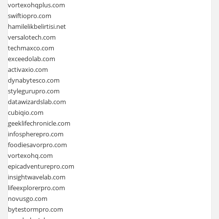
vortexohqplus.com
swiftiopro.com
hamilelikbelirtisi.net
versalotech.com
techmaxco.com
exceedolab.com
activaxio.com
dynabytesco.com
stylegurupro.com
datawizardslab.com
cubiqio.com
geeklifechronicle.com
infospherepro.com
foodiesavorpro.com
vortexohq.com
epicadventurepro.com
insightwavelab.com
lifeexplorerpro.com
novusgo.com
bytestormpro.com