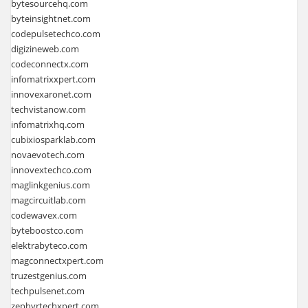
bytesourcehq.com
byteinsightnet.com
codepulsetechco.com
digizineweb.com
codeconnectx.com
infomatrixxpert.com
innovexaronet.com
techvistanow.com
infomatrixhq.com
cubixiosparklab.com
novaevotech.com
innovextechco.com
maglinkgenius.com
magcircuitlab.com
codewavex.com
byteboostco.com
elektrabyteco.com
magconnectxpert.com
truzestgenius.com
techpulsenet.com
zephyrtechxpert.com