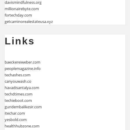
davismindfulness.org
millionairebyte.com
fortechday.com
getcaminorealestateusa.xyz
Links
baeckereiweber.com
peoplemagazine.info
techashes.com
canyouwash.co
havadisantalya.com
techdtimes.com
techieboot.com
gundembalikesir.com
itechar.com
yesbold.com
healthhubzone.com