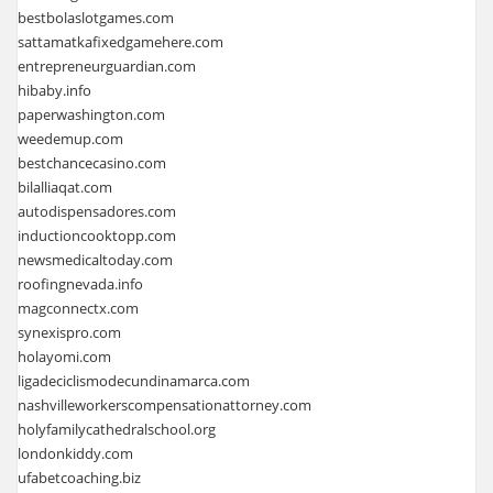
bestbolaslotgames.com
sattamatkafixedgamehere.com
entrepreneurguardian.com
hibaby.info
paperwashington.com
weedemup.com
bestchancecasino.com
bilalliaqat.com
autodispensadores.com
inductioncooktopp.com
newsmedicaltoday.com
roofingnevada.info
magconnectx.com
synexispro.com
holayomi.com
ligadeciclismodecundinamarca.com
nashvilleworkerscompensationattorney.com
holyfamilycathedralschool.org
londonkiddy.com
ufabetcoaching.biz