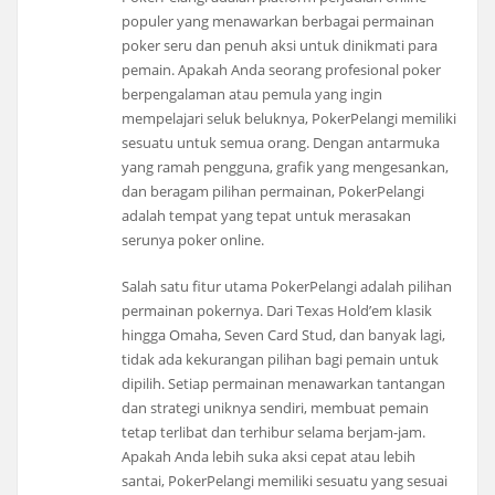
populer yang menawarkan berbagai permainan
poker seru dan penuh aksi untuk dinikmati para
pemain. Apakah Anda seorang profesional poker
berpengalaman atau pemula yang ingin
mempelajari seluk beluknya, PokerPelangi memiliki
sesuatu untuk semua orang. Dengan antarmuka
yang ramah pengguna, grafik yang mengesankan,
dan beragam pilihan permainan, PokerPelangi
adalah tempat yang tepat untuk merasakan
serunya poker online.
Salah satu fitur utama PokerPelangi adalah pilihan
permainan pokernya. Dari Texas Hold’em klasik
hingga Omaha, Seven Card Stud, dan banyak lagi,
tidak ada kekurangan pilihan bagi pemain untuk
dipilih. Setiap permainan menawarkan tantangan
dan strategi uniknya sendiri, membuat pemain
tetap terlibat dan terhibur selama berjam-jam.
Apakah Anda lebih suka aksi cepat atau lebih
santai, PokerPelangi memiliki sesuatu yang sesuai