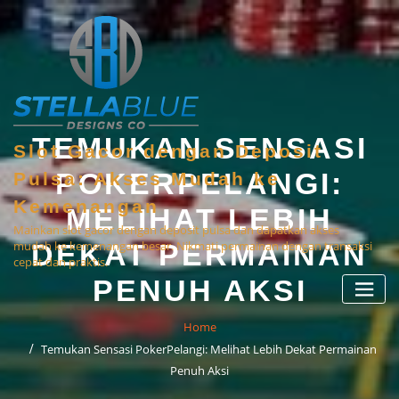
Skip
to
content
TEMUKAN SENSASI
Slot Gacor dengan Deposit
POKERPELANGI:
Pulsa: Akses Mudah ke
Kemenangan
MELIHAT LEBIH
Mainkan slot gacor dengan deposit pulsa dan dapatkan akses
mudah ke kemenangan besar. Nikmati permainan dengan transaksi
DEKAT PERMAINAN
cepat dan praktis.
PENUH AKSI
Home
Temukan Sensasi PokerPelangi: Melihat Lebih Dekat Permainan
Penuh Aksi