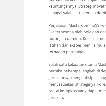
keuntungannya. Strategi inova
sebagai salah satu pemain domin
Perjalanan Masterdomino99 ke d
Dia terpesona oleh pola dan de
potongan domino. Ketika ia me
latihan dan eksperimen, ia mu
terhadap permainan.
Salah satu kekuatan utama Ma
berpikir beberapa langkah di d
gerakannya, mengantisipasi ba
menyesuaikan strateginya. Fore
rantai kompleks yang dapat me
gerakan.