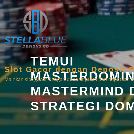
Skip
to
content
TEMUI
Slot Gacor dengan Deposit 
MASTERDOMIN
Mainkan slot gacor dengan deposit pulsa dan dapatkan 
MASTERMIND D
STRATEGI DO