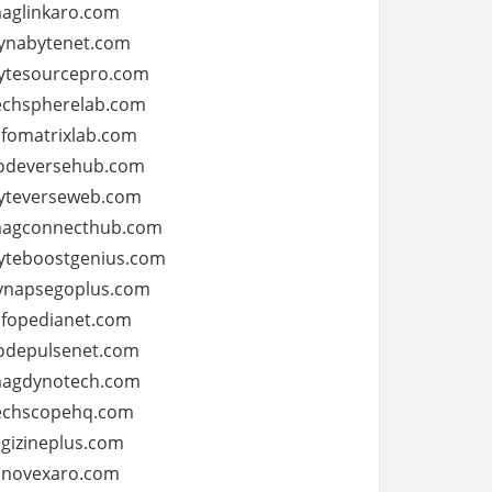
aglinkaro.com
ynabytenet.com
ytesourcepro.com
echspherelab.com
nfomatrixlab.com
odeversehub.com
yteverseweb.com
agconnecthub.com
yteboostgenius.com
ynapsegoplus.com
nfopedianet.com
odepulsenet.com
agdynotech.com
echscopehq.com
igizineplus.com
nnovexaro.com