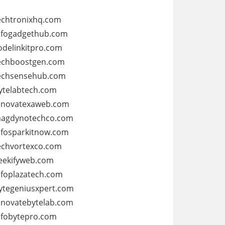
echtronixhq.com
nfogadgethub.com
odelinkitpro.com
echboostgen.com
echsensehub.com
ytelabtech.com
nnovatexaweb.com
agdynotechco.com
nfosparkitnow.com
echvortexco.com
eekifyweb.com
nfoplazatech.com
ytegeniusxpert.com
nnovatebytelab.com
nfobytepro.com