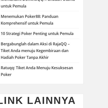
untuk Pemula
Menemukan Poker88: Panduan
Komprehensif untuk Pemula
10 Strategi Poker Penting untuk Pemula
Bergabunglah dalam Aksi di RajaQQ –
Tiket Anda menuju Kegembiraan dan
Hadiah Poker Tanpa Akhir
Ratuqq: Tiket Anda Menuju Kesuksesan
Poker
LINK LAINNYA