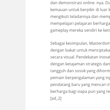
dan demonstrasi online -nya. D
kemauan untuk berpikir di luar
mengikuti teladannya dan memp
mempelajari pelajaran berhar
gameplay mereka sendiri ke keti
Sebagai kesimpulan, Masterdomi
dengan bakat untuk menciptak
secara visual. Pendekatan inov
dengan ketajaman strategis dan
tangguh dan sosok yang dihorm
pemain berpengalaman yang ing
pendatang baru yang mencari i
berharga bagi siapa pun yang te
[ad_2]