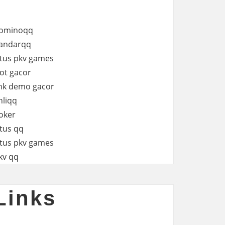
ominoqq
andarqq
itus pkv games
lot gacor
ink demo gacor
hliqq
oker
itus qq
itus pkv games
kv qq
Links