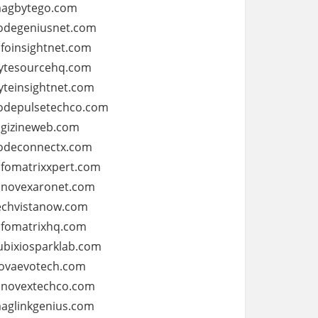
agbytego.com
odegeniusnet.com
nfoinsightnet.com
ytesourcehq.com
yteinsightnet.com
odepulsetechco.com
igizineweb.com
odeconnectx.com
nfomatrixxpert.com
nnovexaronet.com
echvistanow.com
nfomatrixhq.com
ubixiosparklab.com
ovaevotech.com
nnovextechco.com
aglinkgenius.com