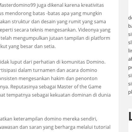
Masterdomino99 juga dikenal karena kreativitas
rus mendorong batas -batas apa yang mungkin
d
akan struktur dan desain yang rumit yang sama
b
eperti secara teknis mengesankan. Videonya yang
s
 telah mengumpulkan jutaan tampilan di platform
s
kut yang besar dan setia.
l
a
dak luput dari perhatian di komunitas Domino.
p
rtisipasi dalam turnamen dan acara domino
s
 konsisten mengesankan hakim dan penonton
s
nya. Reputasinya sebagai Master of the Game
p
t tempatnya sebagai kekuatan dominan di dunia
atkan keterampilan domino mereka sendiri,
asan dan saran yang berharga melalui tutorial