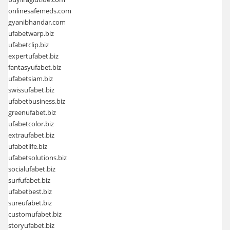
onlinesafemeds.com
gyanibhandar.com
ufabetwarp.biz
ufabetclip.biz
expertufabet.biz
fantasyufabet.biz
ufabetsiam.biz
swissufabet.biz
ufabetbusiness.biz
greenufabet.biz
ufabetcolor.biz
extraufabet.biz
ufabetlife.biz
ufabetsolutions.biz
socialufabet.biz
surfufabet.biz
ufabetbest.biz
sureufabet.biz
customufabet.biz
storyufabet.biz