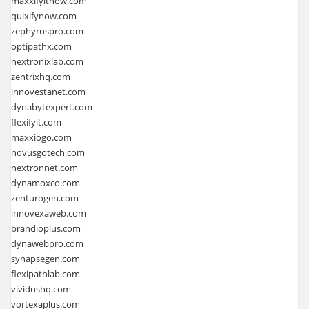
maxxifyitnow.com
quixifynow.com
zephyruspro.com
optipathx.com
nextronixlab.com
zentrixhq.com
innovestanet.com
dynabytexpert.com
flexifyit.com
maxxiogo.com
novusgotech.com
nextronnet.com
dynamoxco.com
zenturogen.com
innovexaweb.com
brandioplus.com
dynawebpro.com
synapsegen.com
flexipathlab.com
vividushq.com
vortexaplus.com