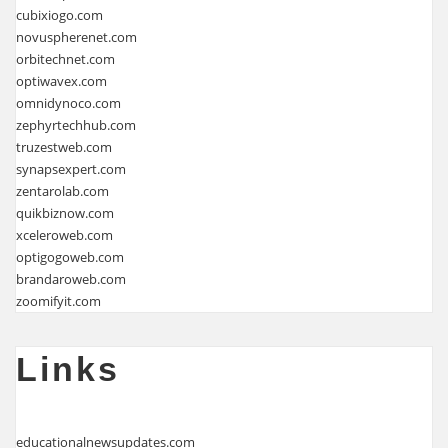
cubixiogo.com
novuspherenet.com
orbitechnet.com
optiwavex.com
omnidynoco.com
zephyrtechhub.com
truzestweb.com
synapsexpert.com
zentarolab.com
quikbiznow.com
xceleroweb.com
optigogoweb.com
brandaroweb.com
zoomifyit.com
Links
educationalnewsupdates.com