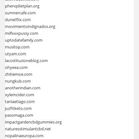
phenqdietplan.org
sumnercafe.com
dunetflix.com
movimientoindignados.org
milfxxxpussy.com
uptodatefamily.com
musitop.com
utyam.com
lacostituzioneblog.com
ohyeea.com
zhitiemoe.com
nungkub.com
anotherindian.com
xylemcider.com
taniaetiago.com
juzfitketo.com
pasomaga.com
impactgardencbdgummies.org
naturesstimulantcbd.net
nopalinaeuropa.com