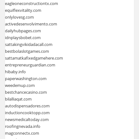
eagleoneconstructiontx.com
equiflexvitality.com
onlylovesg.com
activedesenvolvimento.com
dailyhubpages.com
idnplaysbobet.com
sattakingvikidadacall.com
bestbolaslotgames.com
sattamatkafixedgamehere.com
entrepreneurguardian.com
hibaby.info
paperwashington.com
weedemup.com
bestchancecasino.com
bilalliaqat.com
autodispensadores.com
inductioncooktopp.com
newsmedicaltoday.com
roofingnevada.info
magconnectx.com