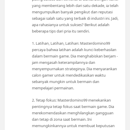
yang membentang lebih dari satu dekade, ia telah
mengumpulkan banyak pengikut dan reputasi
sebagai salah satu yang terbaik di industri ini. Jadi,
apa rahasianya untuk sukses? Berikut adalah
beberapa tips dari pria itu sendiri.
1. Latihan, Latihan, Latihan: Masterdomino99
percaya bahwa latihan adalah kunci keberhasilan
dalam bermain game. Dia menghabiskan berjam -
jam mengasah keterampilannya dan
menyempurnakan strateginya. Dia menyarankan
calon gamer untuk mendedikasikan waktu
sebanyak mungkin untuk bermain dan
mempelajari permainan.
2. Tetap fokus: Masterdomino99 menekankan
pentingnya tetap fokus saat bermain game. Dia
merekomendasikan menghilangkan gangguan
dan tetap di zona saat bermain. Ini
memungkinkannya untuk membuat keputusan