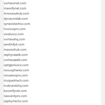
vortexonet.com
maxxifynet.com
innovexahub.com
dynacorelab.com
synexistechco.com
truvivopro.com
vividusco.com
vortexahq.com
zenithifyit.com
maxxiohub.com
zephyraweb.com
vortexaweb.com
optigeniusco.com
novuspherex.com
novaevopro.com
trusparktech.com
trubrandzhq.com
boostifynet.com
nexventpro.com
zephyrtechx.com