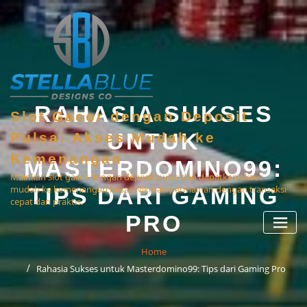
Skip
to
content
RAHASIA SUKSES
Slot Gacor dengan Deposit
UNTUK
Pulsa: Akses Mudah ke
Kemenangan
MASTERDOMINO99:
Mainkan slot gacor dengan deposit pulsa dan dapatkan akses
mudah ke kemenangan besar. Nikmati permainan dengan transaksi
TIPS DARI GAMING
cepat dan praktis.
PRO
Home
Rahasia Sukses untuk Masterdomino99: Tips dari Gaming Pro