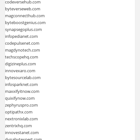
codeversehub.com
byteverseweb.com
magconnecthub.com
byteboostgenius.com
synapsegoplus.com
infopedianet.com
codepulsenet.com
magdynotech.com
techscopehq.com
digizineplus.com
innovexaro.com
bytesourcelab.com
infosparknet.com
maxxifyitnow.com
quixifynow.com
zephyruspro.com
optipathx.com
nextronixlab.com
zentrixhq.com
innovestanet.com
dynabytexpert.com