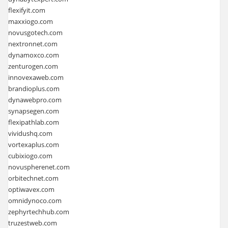
flexifyit.com
maxxiogo.com
novusgotech.com
nextronnet.com
dynamoxco.com
zenturogen.com
innovexaweb.com
brandioplus.com
dynawebpro.com
synapsegen.com
flexipathlab.com
vividushq.com
vortexaplus.com
cubixiogo.com
novuspherenet.com
orbitechnet.com
optiwavex.com
omnidynoco.com
zephyrtechhub.com
truzestweb.com