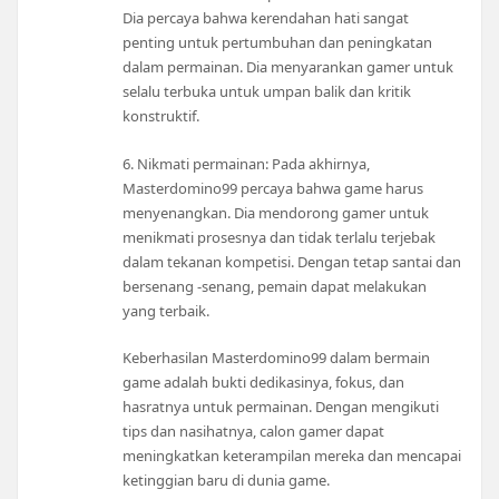
Dia percaya bahwa kerendahan hati sangat
penting untuk pertumbuhan dan peningkatan
dalam permainan. Dia menyarankan gamer untuk
selalu terbuka untuk umpan balik dan kritik
konstruktif.
6. Nikmati permainan: Pada akhirnya,
Masterdomino99 percaya bahwa game harus
menyenangkan. Dia mendorong gamer untuk
menikmati prosesnya dan tidak terlalu terjebak
dalam tekanan kompetisi. Dengan tetap santai dan
bersenang -senang, pemain dapat melakukan
yang terbaik.
Keberhasilan Masterdomino99 dalam bermain
game adalah bukti dedikasinya, fokus, dan
hasratnya untuk permainan. Dengan mengikuti
tips dan nasihatnya, calon gamer dapat
meningkatkan keterampilan mereka dan mencapai
ketinggian baru di dunia game.