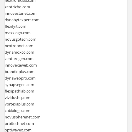
nextronixlab.com
zentrixhq.com
innovestanet.com
dynabytexpert.com
flexifyit.com
maxxiogo.com
novusgotech.com
nextronnet.com
dynamoxco.com
zenturogen.com
innovexaweb.com
brandioplus.com
dynawebpro.com
synapsegen.com
flexipathlab.com
vividushq.com
vortexaplus.com
cubixiogo.com
novuspherenet.com
orbitechnet.com
optiwavex.com