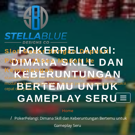
Skip
to
content
POKERPELANGI:
Slot Gacor dengan Deposit
DIMANA SKILL DAN
Pulsa: Akses Mudah ke
Kemenangan
KEBERUNTUNGAN
Mainkan slot gacor dengan deposit pulsa dan dapatkan akses
mudah ke kemenangan besar. Nikmati permainan dengan transaksi
BERTEMU UNTUK
cepat dan praktis.
GAMEPLAY SERU
Home
PokerPelangi: Dimana Skill dan Keberuntungan Bertemu untuk
Gameplay Seru