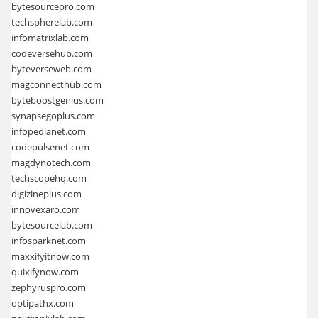
bytesourcepro.com
techspherelab.com
infomatrixlab.com
codeversehub.com
byteverseweb.com
magconnecthub.com
byteboostgenius.com
synapsegoplus.com
infopedianet.com
codepulsenet.com
magdynotech.com
techscopehq.com
digizineplus.com
innovexaro.com
bytesourcelab.com
infosparknet.com
maxxifyitnow.com
quixifynow.com
zephyruspro.com
optipathx.com