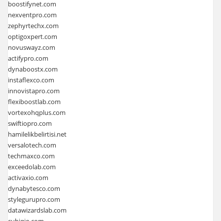
boostifynet.com
nexventpro.com
zephyrtechx.com
optigoxpert.com
novuswayz.com
actifypro.com
dynaboostx.com
instaflexco.com
innovistapro.com
flexiboostlab.com
vortexohqplus.com
swiftiopro.com
hamilelikbelirtisi.net
versalotech.com
techmaxco.com
exceedolab.com
activaxio.com
dynabytesco.com
stylegurupro.com
datawizardslab.com
cubiqio.com