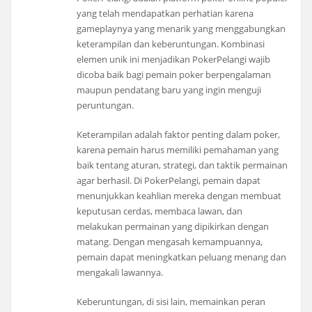
yang telah mendapatkan perhatian karena
gameplaynya yang menarik yang menggabungkan
keterampilan dan keberuntungan. Kombinasi
elemen unik ini menjadikan PokerPelangi wajib
dicoba baik bagi pemain poker berpengalaman
maupun pendatang baru yang ingin menguji
peruntungan.
Keterampilan adalah faktor penting dalam poker,
karena pemain harus memiliki pemahaman yang
baik tentang aturan, strategi, dan taktik permainan
agar berhasil. Di PokerPelangi, pemain dapat
menunjukkan keahlian mereka dengan membuat
keputusan cerdas, membaca lawan, dan
melakukan permainan yang dipikirkan dengan
matang. Dengan mengasah kemampuannya,
pemain dapat meningkatkan peluang menang dan
mengakali lawannya.
Keberuntungan, di sisi lain, memainkan peran