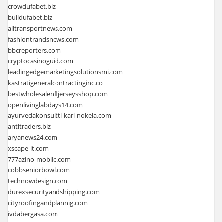
crowdufabet.biz
buildufabet.biz
alltransportnews.com
fashiontrandsnews.com
bbcreporters.com
cryptocasinoguid.com
leadingedgemarketingsolutionsmi.com
kastratigeneralcontractinginc.co
bestwholesalenfljerseysshop.com
openlivinglabdays14.com
ayurvedakonsultti-kari-nokela.com
antitraders.biz
aryanews24.com
xscape-it.com
777azino-mobile.com
cobbseniorbowl.com
technowdesign.com
durexsecurityandshipping.com
cityroofingandplannig.com
ivdabergasa.com