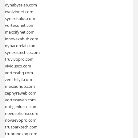
dynabytelab.com
evolvionet.com
synexisplus.com
vortexonet.com
maxxifynet.com
innovexahub.com
dynacorelab.com
synexistechco.com
truvivopro.com
vividusco.com
vortexahq.com
zenithifyit.com
maxxiohub.com
zephyraweb.com
vortexaweb.com
optigeniusco.com
novuspherex.com
novaevopro.com
trusparktech.com
trubrandzhq.com