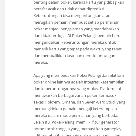
penting dalam poker, karena kartu yang dibagikan
bersifat acak dan tidak dapat diprediksi.
Keberuntungan bisa menguntungkan atau
merugikan pemain, membuat setiap permainan
poker menjadi pengalaman yang mendebarkan
dan tidak terduga. Di PokerPelangi, pemain harus
mengandalkan keberuntungan mereka untuk
menarik kartu yang tepat pada waktu yang tepat
dan membalikkan keadaan demi keuntungan
mereka.
Apa yang membedakan PokerPelangi dari platform
poker online lainnya adalah integrasi keterampilan
dan keberuntungannya yang mulus. Platform ini
menawarkan berbagai varian poker, termasuk
Texas Hold’em, Omaha, dan Seven-Card Stud, yang
memungkinkan pemain menguji keterampilan
mereka dalam mode permainan yang berbeda.
Selain itu, PokerPelangi memiliki fitur generator
nomor acak canggih yang memastikan gameplay
adil, memberikan pemain peluang menang yang