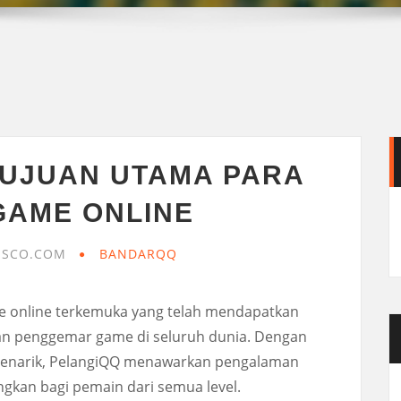
TUJUAN UTAMA PARA
AME ONLINE
NSCO.COM
BANDARQQ
e online terkemuka yang telah mendapatkan
ngan penggemar game di seluruh dunia. Dengan
menarik, PelangiQQ menawarkan pengalaman
gkan bagi pemain dari semua level.