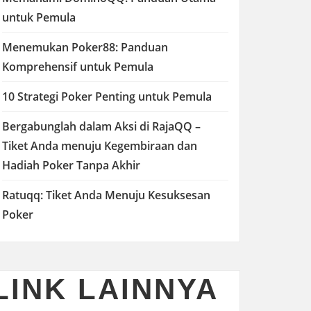
untuk Pemula
Menemukan Poker88: Panduan
Komprehensif untuk Pemula
10 Strategi Poker Penting untuk Pemula
Bergabunglah dalam Aksi di RajaQQ –
Tiket Anda menuju Kegembiraan dan
Hadiah Poker Tanpa Akhir
Ratuqq: Tiket Anda Menuju Kesuksesan
Poker
LINK LAINNYA