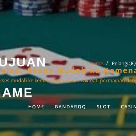
TUJUAN
Home
PelangiQQ
Pulsa: Akses Mudah ke Keme
akses mudah ke kemenangan besar. Nikmati permainan denga
GAME
HOME
BANDARQQ
SLOT
CASI