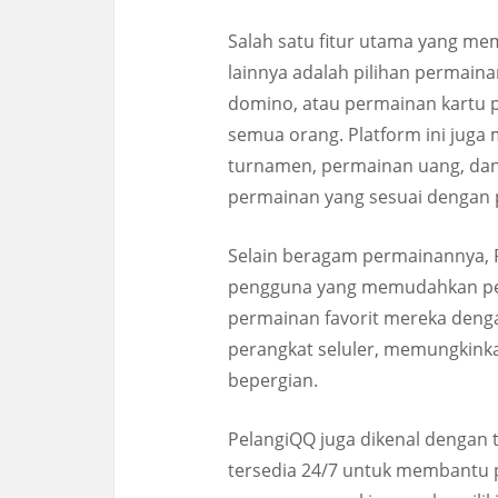
Salah satu fitur utama yang me
lainnya adalah pilihan permain
domino, atau permainan kartu p
semua orang. Platform ini jug
turnamen, permainan uang, dan
permainan yang sesuai dengan 
Selain beragam permainannya,
pengguna yang memudahkan pe
permainan favorit mereka dengan
perangkat seluler, memungkink
bepergian.
PelangiQQ juga dikenal dengan 
tersedia 24/7 untuk membantu 