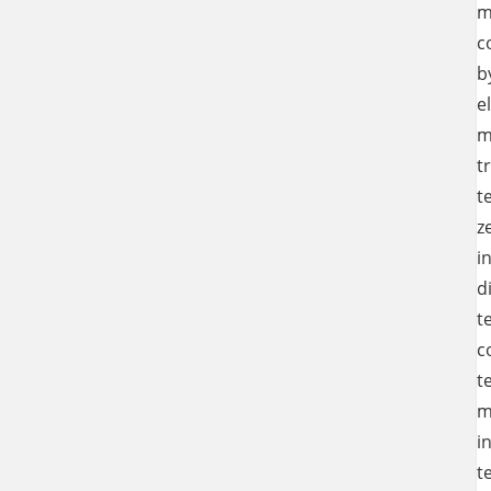
m
c
b
e
m
t
t
z
i
d
t
c
t
m
i
t