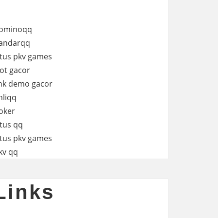
ominoqq
andarqq
itus pkv games
lot gacor
ink demo gacor
hliqq
oker
itus qq
itus pkv games
kv qq
Links