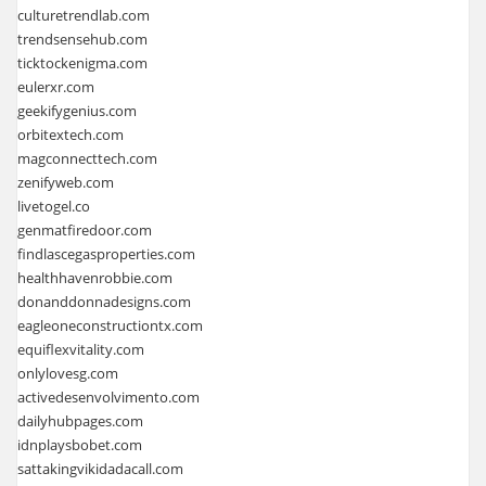
culturetrendlab.com
trendsensehub.com
ticktockenigma.com
eulerxr.com
geekifygenius.com
orbitextech.com
magconnecttech.com
zenifyweb.com
livetogel.co
genmatfiredoor.com
findlascegasproperties.com
healthhavenrobbie.com
donanddonnadesigns.com
eagleoneconstructiontx.com
equiflexvitality.com
onlylovesg.com
activedesenvolvimento.com
dailyhubpages.com
idnplaysbobet.com
sattakingvikidadacall.com