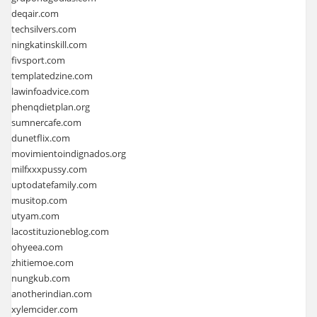
deqair.com
techsilvers.com
ningkatinskill.com
fivsport.com
templatedzine.com
lawinfoadvice.com
phenqdietplan.org
sumnercafe.com
dunetflix.com
movimientoindignados.org
milfxxxpussy.com
uptodatefamily.com
musitop.com
utyam.com
lacostituzioneblog.com
ohyeea.com
zhitiemoe.com
nungkub.com
anotherindian.com
xylemcider.com