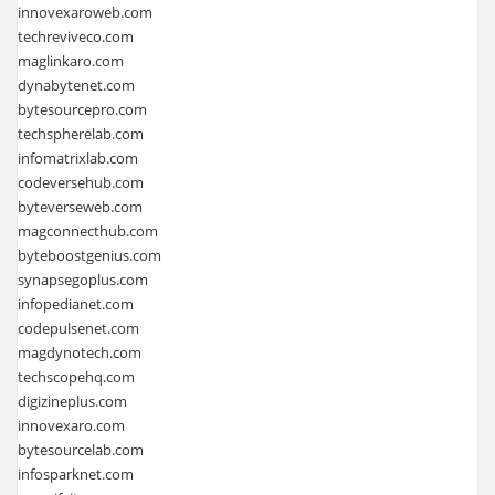
innovexaroweb.com
techreviveco.com
maglinkaro.com
dynabytenet.com
bytesourcepro.com
techspherelab.com
infomatrixlab.com
codeversehub.com
byteverseweb.com
magconnecthub.com
byteboostgenius.com
synapsegoplus.com
infopedianet.com
codepulsenet.com
magdynotech.com
techscopehq.com
digizineplus.com
innovexaro.com
bytesourcelab.com
infosparknet.com