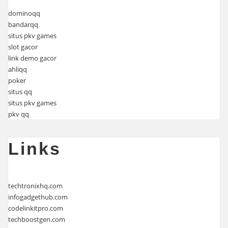
dominoqq
bandarqq
situs pkv games
slot gacor
link demo gacor
ahliqq
poker
situs qq
situs pkv games
pkv qq
Links
techtronixhq.com
infogadgethub.com
codelinkitpro.com
techboostgen.com