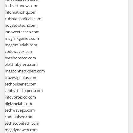
techvistanow.com
infomatrixhq.com
cubixiosparklab.com
novaevotech.com
innovextechco.com
maglinkgenius.com
magcircuitlab.com
codewavex.com
byteboostco.com
elektrabyteco.com
magconnectxpert.com
truzestgenius.com
techpulsenet.com
zephyrtechxpert.com
infovortexco.com
digizinelab.com
techwavego.com
codepulsex.com
techscopetech.com
magdynoweb.com