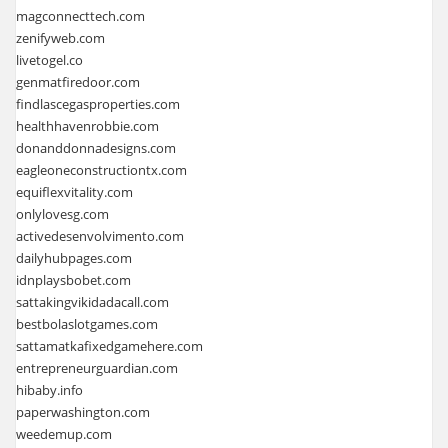
magconnecttech.com
zenifyweb.com
livetogel.co
genmatfiredoor.com
findlascegasproperties.com
healthhavenrobbie.com
donanddonnadesigns.com
eagleoneconstructiontx.com
equiflexvitality.com
onlylovesg.com
activedesenvolvimento.com
dailyhubpages.com
idnplaysbobet.com
sattakingvikidadacall.com
bestbolaslotgames.com
sattamatkafixedgamehere.com
entrepreneurguardian.com
hibaby.info
paperwashington.com
weedemup.com