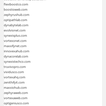
flexiboostco.com
boostioweb.com
zephyrushub.com
optipathlab.com
dynabytelab.com
evolvionet.com
synexisplus.com
vortexonet.com
maxxifynet.com
innovexahub.com
dynacorelab.com
synexistechco.com
truvivopro.com
vividusco.com
vortexahq.com
zenithifyit.com
maxxiohub.com
zephyraweb.com
vortexaweb.com
optigeniusco.com