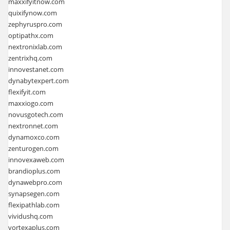
maxxifyitnow.com
quixifynow.com
zephyruspro.com
optipathx.com
nextronixlab.com
zentrixhq.com
innovestanet.com
dynabytexpert.com
flexifyit.com
maxxiogo.com
novusgotech.com
nextronnet.com
dynamoxco.com
zenturogen.com
innovexaweb.com
brandioplus.com
dynawebpro.com
synapsegen.com
flexipathlab.com
vividushq.com
vortexaplus.com