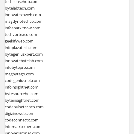
techsensehub.com
bytelabtech.com
innovatexaweb.com
magdynotechco.com
infosparkitnow.com
techvortexco.com
geekifyweb.com
infoplazatech.com
bytegeniusxpert.com
innovatebytelab.com
infobytepro.com
magbytego.com
codegeniusnet.com
infoinsightnet.com
bytesourcehq.com
byteinsightnet.com
codepulsetechco.com
digizineweb.com
codeconnectx.com
infomatrixxpert.com
innovexaronet.com