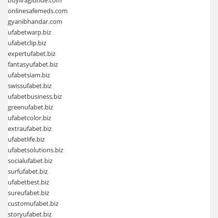
buyliraglutide.com
onlinesafemeds.com
gyanibhandar.com
ufabetwarp.biz
ufabetclip.biz
expertufabet.biz
fantasyufabet.biz
ufabetsiam.biz
swissufabet.biz
ufabetbusiness.biz
greenufabet.biz
ufabetcolor.biz
extraufabet.biz
ufabetlife.biz
ufabetsolutions.biz
socialufabet.biz
surfufabet.biz
ufabetbest.biz
sureufabet.biz
customufabet.biz
storyufabet.biz