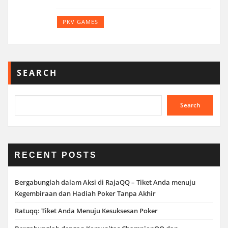
PKV GAMES
SEARCH
Search
RECENT POSTS
Bergabunglah dalam Aksi di RajaQQ – Tiket Anda menuju
Kegembiraan dan Hadiah Poker Tanpa Akhir
Ratuqq: Tiket Anda Menuju Kesuksesan Poker