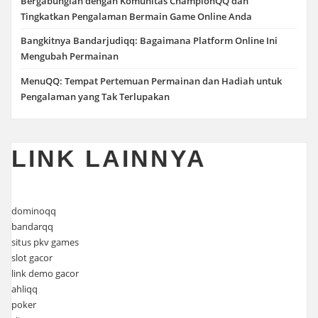
Bergabunglah dengan Komunitas ChampionQQ dan
Tingkatkan Pengalaman Bermain Game Online Anda
Bangkitnya Bandarjudiqq: Bagaimana Platform Online Ini
Mengubah Permainan
MenuQQ: Tempat Pertemuan Permainan dan Hadiah untuk
Pengalaman yang Tak Terlupakan
LINK LAINNYA
dominoqq
bandarqq
situs pkv games
slot gacor
link demo gacor
ahliqq
poker