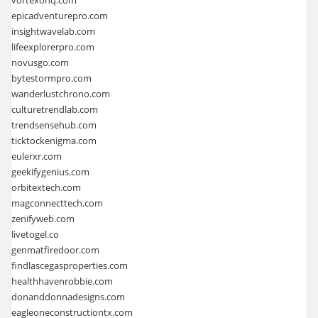
epicadventurepro.com
insightwavelab.com
lifeexplorerpro.com
novusgo.com
bytestormpro.com
wanderlustchrono.com
culturetrendlab.com
trendsensehub.com
ticktockenigma.com
eulerxr.com
geekifygenius.com
orbitextech.com
magconnecttech.com
zenifyweb.com
livetogel.co
genmatfiredoor.com
findlascegasproperties.com
healthhavenrobbie.com
donanddonnadesigns.com
eagleoneconstructiontx.com