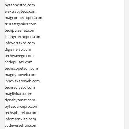
byteboostco.com
elektrabyteco.com
magconnectxpert.com
truzestgenius.com
techpulsenet.com
zephyrtechxpert.com
infovortexco.com
digizinelab.com
techwavego.com
codepulsex.com
techscopetech.com
magdynoweb.com
innovexaroweb.com
techreviveco.com
maglinkaro.com
dynabytenet.com
bytesourcepro.com
techspherelab.com
infomatrixlab.com
codeversehub.com