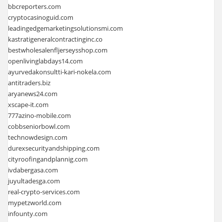
bbcreporters.com
cryptocasinoguid.com
leadingedgemarketingsolutionsmi.com
kastratigeneralcontractinginc.co
bestwholesalenfljerseysshop.com
openlivinglabdays14.com
ayurvedakonsultti-kari-nokela.com
antitraders.biz
aryanews24.com
xscape-it.com
777azino-mobile.com
cobbseniorbowl.com
technowdesign.com
durexsecurityandshipping.com
cityroofingandplannig.com
ivdabergasa.com
juyultadesga.com
real-crypto-services.com
mypetzworld.com
infounty.com