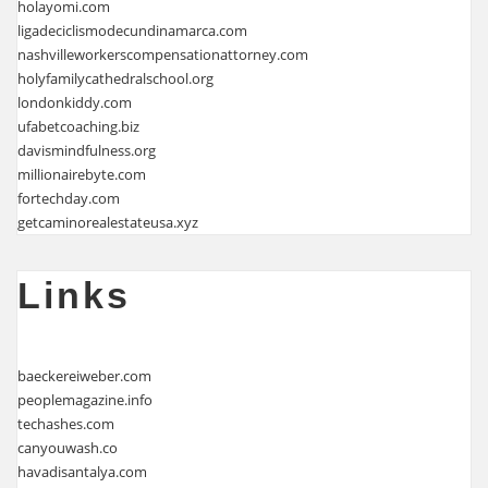
holayomi.com
ligadeciclismodecundinamarca.com
nashvilleworkerscompensationattorney.com
holyfamilycathedralschool.org
londonkiddy.com
ufabetcoaching.biz
davismindfulness.org
millionairebyte.com
fortechday.com
getcaminorealestateusa.xyz
Links
baeckereiweber.com
peoplemagazine.info
techashes.com
canyouwash.co
havadisantalya.com