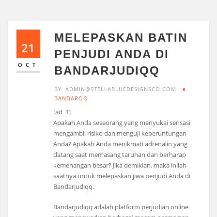
MELEPASKAN BATIN
21
PENJUDI ANDA DI
OCT
BANDARJUDIQQ
BY
ADMIN@STELLABLUEDESIGNSCO.COM
BANDARQQ
[ad_1]
Apakah Anda seseorang yang menyukai sensasi
mengambil risiko dan menguji keberuntungan
Anda? Apakah Anda menikmati adrenalin yang
datang saat memasang taruhan dan berharap
kemenangan besar? Jika demikian, maka inilah
saatnya untuk melepaskan jiwa penjudi Anda di
Bandarjudiqq.
Bandarjudiqq adalah platform perjudian online