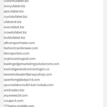
customufabet.biz
storyufabet.biz
epicufabet.biz
crystalufabet.biz
ufabetok.biz
everufabet.biz
crowdufabet.biz
buildufabet.biz
alltransportnews.com
fashiontrandsnews.com
bbcreporters.com
cryptocasinoguid.com
leadingedgemarketingsolutionsmi.com
kastratigeneralcontractinginc.co
bestwholesalenfljerseysshop.com
openlivinglabdays14.com
ayurvedakonsultti-kari-nokela.com
antitraders.biz
aryanews24.com
xscape-it.com
777azino-mobile.com