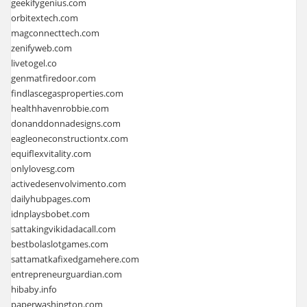
geekifygenius.com
orbitextech.com
magconnecttech.com
zenifyweb.com
livetogel.co
genmatfiredoor.com
findlascegasproperties.com
healthhavenrobbie.com
donanddonnadesigns.com
eagleoneconstructiontx.com
equiflexvitality.com
onlylovesg.com
activedesenvolvimento.com
dailyhubpages.com
idnplaysbobet.com
sattakingvikidadacall.com
bestbolaslotgames.com
sattamatkafixedgamehere.com
entrepreneurguardian.com
hibaby.info
paperwashington.com