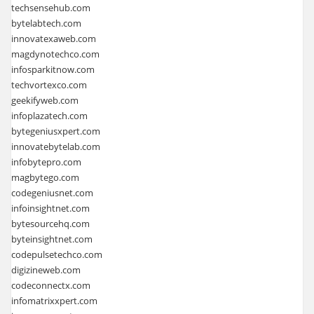
techsensehub.com
bytelabtech.com
innovatexaweb.com
magdynotechco.com
infosparkitnow.com
techvortexco.com
geekifyweb.com
infoplazatech.com
bytegeniusxpert.com
innovatebytelab.com
infobytepro.com
magbytego.com
codegeniusnet.com
infoinsightnet.com
bytesourcehq.com
byteinsightnet.com
codepulsetechco.com
digizineweb.com
codeconnectx.com
infomatrixxpert.com