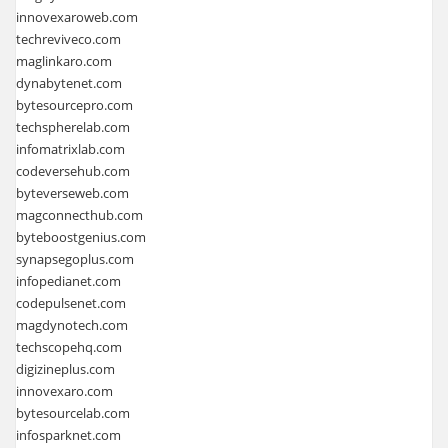
innovexaroweb.com
techreviveco.com
maglinkaro.com
dynabytenet.com
bytesourcepro.com
techspherelab.com
infomatrixlab.com
codeversehub.com
byteverseweb.com
magconnecthub.com
byteboostgenius.com
synapsegoplus.com
infopedianet.com
codepulsenet.com
magdynotech.com
techscopehq.com
digizineplus.com
innovexaro.com
bytesourcelab.com
infosparknet.com