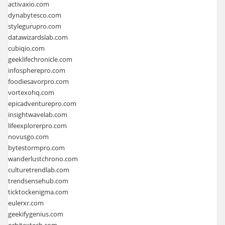
activaxio.com
dynabytesco.com
stylegurupro.com
datawizardslab.com
cubiqio.com
geeklifechronicle.com
infospherepro.com
foodiesavorpro.com
vortexohq.com
epicadventurepro.com
insightwavelab.com
lifeexplorerpro.com
novusgo.com
bytestormpro.com
wanderlustchrono.com
culturetrendlab.com
trendsensehub.com
ticktockenigma.com
eulerxr.com
geekifygenius.com
orbitextech.com