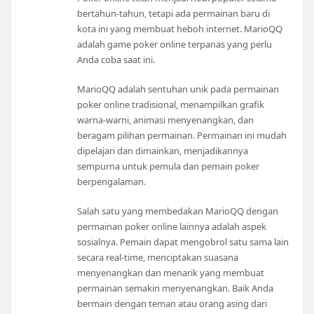
bertahun-tahun, tetapi ada permainan baru di
kota ini yang membuat heboh internet. MarioQQ
adalah game poker online terpanas yang perlu
Anda coba saat ini.
MarioQQ adalah sentuhan unik pada permainan
poker online tradisional, menampilkan grafik
warna-warni, animasi menyenangkan, dan
beragam pilihan permainan. Permainan ini mudah
dipelajari dan dimainkan, menjadikannya
sempurna untuk pemula dan pemain poker
berpengalaman.
Salah satu yang membedakan MarioQQ dengan
permainan poker online lainnya adalah aspek
sosialnya. Pemain dapat mengobrol satu sama lain
secara real-time, menciptakan suasana
menyenangkan dan menarik yang membuat
permainan semakin menyenangkan. Baik Anda
bermain dengan teman atau orang asing dari