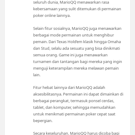
seluruh dunia, MarioQQ menawarkan rasa
kebersamaan yang sulit ditemukan di permainan
poker online lainnya.
Selain fitur sosialnya, MarioQQ juga menawarkan
berbagai mode permainan untuk menghibur
pemain. Dari Texas Hold’em klasik hingga Omaha
dan Stud, selalu ada sesuatu yang bisa dinikmati
semua orang. Game ini juga menawarkan
turnamen dan tantangan bagi mereka yang ingin
menguji keterampilan mereka melawan pemain
lain.
Fitur hebat lainnya dari MarioQQ adalah
aksesibilitasnya. Permainan ini dapat dimainkan di
berbagai perangkat, termasuk ponsel cerdas,
tablet, dan komputer, sehingga memudahkan
untuk menikmati permainan poker cepat saat
bepergian.
Secara keseluruhan, MarioQQ harus dicoba bagi