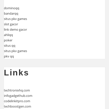
dominoqq
bandarqq
situs pkv games
slot gacor
link demo gacor
ahliqq
poker
situs qq
situs pkv games
pkv qq
Links
techtronixhq.com
infogadgethub.com
codelinkitpro.com
techboostgen.com