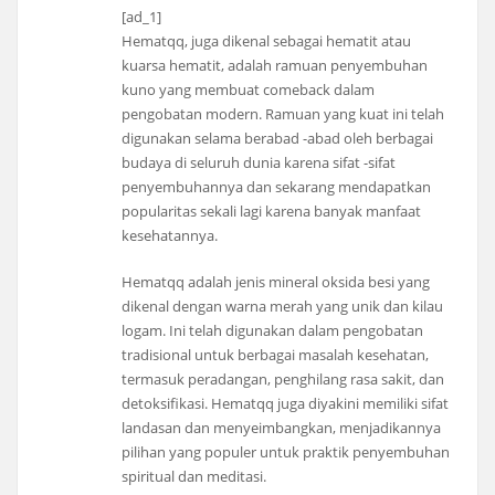
[ad_1]
Hematqq, juga dikenal sebagai hematit atau
kuarsa hematit, adalah ramuan penyembuhan
kuno yang membuat comeback dalam
pengobatan modern. Ramuan yang kuat ini telah
digunakan selama berabad -abad oleh berbagai
budaya di seluruh dunia karena sifat -sifat
penyembuhannya dan sekarang mendapatkan
popularitas sekali lagi karena banyak manfaat
kesehatannya.
Hematqq adalah jenis mineral oksida besi yang
dikenal dengan warna merah yang unik dan kilau
logam. Ini telah digunakan dalam pengobatan
tradisional untuk berbagai masalah kesehatan,
termasuk peradangan, penghilang rasa sakit, dan
detoksifikasi. Hematqq juga diyakini memiliki sifat
landasan dan menyeimbangkan, menjadikannya
pilihan yang populer untuk praktik penyembuhan
spiritual dan meditasi.