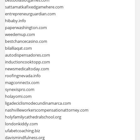
bestbolaslotgames.com
sattamatkafixedgamehere.com
entrepreneurguardian.com
hibaby.info
paperwashington.com
weedemup.com
bestchancecasino.com
bilalliaqat.com
autodispensadores.com
inductioncooktopp.com
newsmedicaltoday.com
roofingnevada.info
magconnectx.com
synexispro.com
holayomi.com
ligadeciclismodecundinamarca.com
nashvilleworkerscompensationattorney.com
holyfamilycathedralschool.org
londonkiddy.com
ufabetcoaching.biz
davismindfulness.org