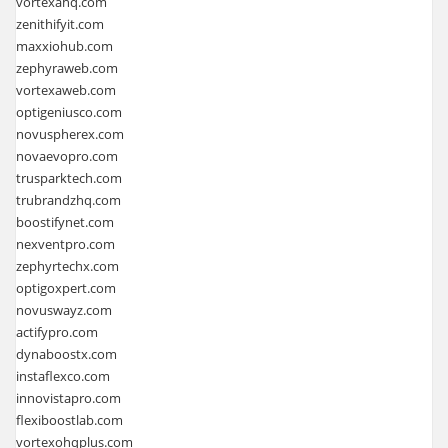
vortexahq.com
zenithifyit.com
maxxiohub.com
zephyraweb.com
vortexaweb.com
optigeniusco.com
novuspherex.com
novaevopro.com
trusparktech.com
trubrandzhq.com
boostifynet.com
nexventpro.com
zephyrtechx.com
optigoxpert.com
novuswayz.com
actifypro.com
dynaboostx.com
instaflexco.com
innovistapro.com
flexiboostlab.com
vortexohqplus.com