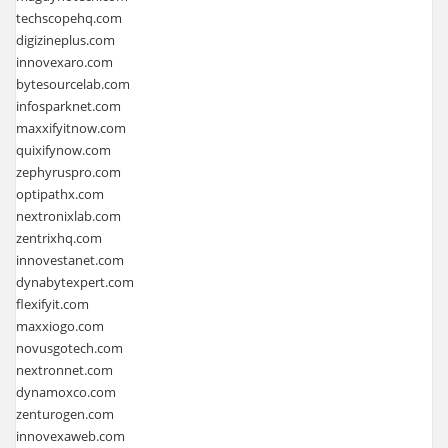
techscopehq.com
digizineplus.com
innovexaro.com
bytesourcelab.com
infosparknet.com
maxxifyitnow.com
quixifynow.com
zephyruspro.com
optipathx.com
nextronixlab.com
zentrixhq.com
innovestanet.com
dynabytexpert.com
flexifyit.com
maxxiogo.com
novusgotech.com
nextronnet.com
dynamoxco.com
zenturogen.com
innovexaweb.com