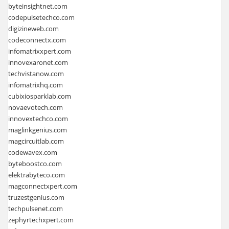
byteinsightnet.com
codepulsetechco.com
digizineweb.com
codeconnectx.com
infomatrixxpert.com
innovexaronet.com
techvistanow.com
infomatrixhq.com
cubixiosparklab.com
novaevotech.com
innovextechco.com
maglinkgenius.com
magcircuitlab.com
codewavex.com
byteboostco.com
elektrabyteco.com
magconnectxpert.com
truzestgenius.com
techpulsenet.com
zephyrtechxpert.com