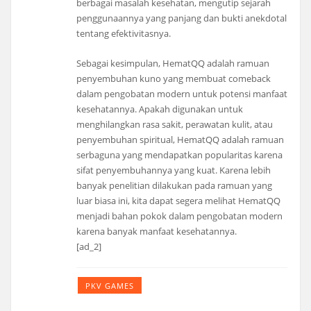
berbagai masalah kesehatan, mengutip sejarah
penggunaannya yang panjang dan bukti anekdotal
tentang efektivitasnya.
Sebagai kesimpulan, HematQQ adalah ramuan
penyembuhan kuno yang membuat comeback
dalam pengobatan modern untuk potensi manfaat
kesehatannya. Apakah digunakan untuk
menghilangkan rasa sakit, perawatan kulit, atau
penyembuhan spiritual, HematQQ adalah ramuan
serbaguna yang mendapatkan popularitas karena
sifat penyembuhannya yang kuat. Karena lebih
banyak penelitian dilakukan pada ramuan yang
luar biasa ini, kita dapat segera melihat HematQQ
menjadi bahan pokok dalam pengobatan modern
karena banyak manfaat kesehatannya.
[ad_2]
PKV GAMES