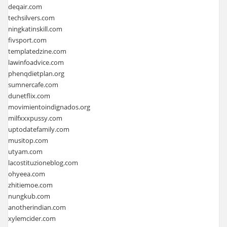
deqair.com
techsilvers.com
ningkatinskill.com
fivsport.com
templatedzine.com
lawinfoadvice.com
phenqdietplan.org
sumnercafe.com
dunetflix.com
movimientoindignados.org
milfxxxpussy.com
uptodatefamily.com
musitop.com
utyam.com
lacostituzioneblog.com
ohyeea.com
zhitiemoe.com
nungkub.com
anotherindian.com
xylemcider.com