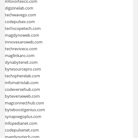
infovortexco.com
digizinelab.com
techwavego.com
codepulsex.com
techscopetech.com
magdynoweb.com
innovexaroweb.com
techreviveco.com
maglinkaro.com
dynabytenet.com
bytesourcepro.com
techspherelab.com
infomatrixlab.com
codeversehub.com
byteverseweb.com
magconnecthub.com
byteboostgenius.com
synapsegoplus.com
infopedianet.com
codepulsenet.com
magdynotech.com