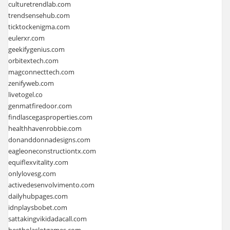
culturetrendlab.com
trendsensehub.com
ticktockenigma.com
eulerxr.com
geekifygenius.com
orbitextech.com
magconnecttech.com
zenifyweb.com
livetogel.co
genmatfiredoor.com
findlascegasproperties.com
healthhavenrobbie.com
donanddonnadesigns.com
eagleoneconstructiontx.com
equiflexvitality.com
onlylovesg.com
activedesenvolvimento.com
dailyhubpages.com
idnplaysbobet.com
sattakingvikidadacall.com