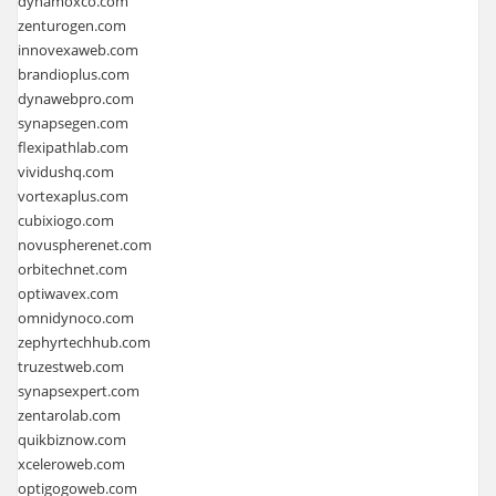
dynamoxco.com
zenturogen.com
innovexaweb.com
brandioplus.com
dynawebpro.com
synapsegen.com
flexipathlab.com
vividushq.com
vortexaplus.com
cubixiogo.com
novuspherenet.com
orbitechnet.com
optiwavex.com
omnidynoco.com
zephyrtechhub.com
truzestweb.com
synapsexpert.com
zentarolab.com
quikbiznow.com
xceleroweb.com
optigogoweb.com