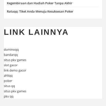
Kegembiraan dan Hadiah Poker Tanpa Akhir
Ratuqq: Tiket Anda Menuju Kesuksesan Poker
LINK LAINNYA
dominoqq
bandarqq
situs pkv games
slot gacor
link demo gacor
ahliqq
poker
situs qq
situs pkv games
pkv qq