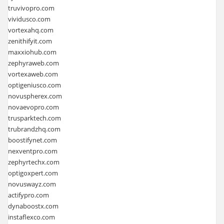
truvivopro.com
vividusco.com
vortexahq.com
zenithifyit.com
maxxiohub.com
zephyraweb.com
vortexaweb.com
optigeniusco.com
novuspherex.com
novaevopro.com
trusparktech.com
trubrandzhq.com
boostifynet.com
nexventpro.com
zephyrtechx.com
optigoxpert.com
novuswayz.com
actifypro.com
dynaboostx.com
instaflexco.com