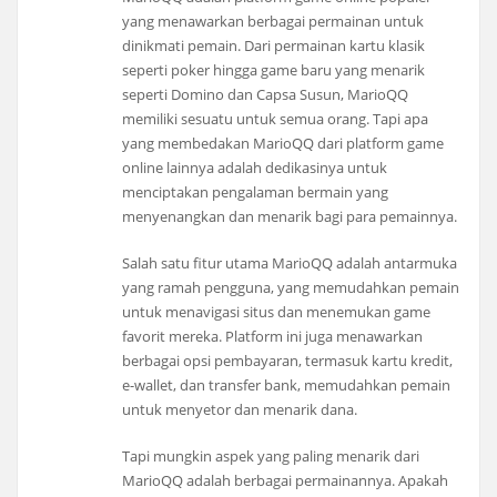
yang menawarkan berbagai permainan untuk
dinikmati pemain. Dari permainan kartu klasik
seperti poker hingga game baru yang menarik
seperti Domino dan Capsa Susun, MarioQQ
memiliki sesuatu untuk semua orang. Tapi apa
yang membedakan MarioQQ dari platform game
online lainnya adalah dedikasinya untuk
menciptakan pengalaman bermain yang
menyenangkan dan menarik bagi para pemainnya.
Salah satu fitur utama MarioQQ adalah antarmuka
yang ramah pengguna, yang memudahkan pemain
untuk menavigasi situs dan menemukan game
favorit mereka. Platform ini juga menawarkan
berbagai opsi pembayaran, termasuk kartu kredit,
e-wallet, dan transfer bank, memudahkan pemain
untuk menyetor dan menarik dana.
Tapi mungkin aspek yang paling menarik dari
MarioQQ adalah berbagai permainannya. Apakah