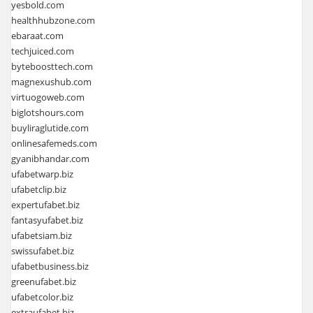
yesbold.com
healthhubzone.com
ebaraat.com
techjuiced.com
byteboosttech.com
magnexushub.com
virtuogoweb.com
biglotshours.com
buyliraglutide.com
onlinesafemeds.com
gyanibhandar.com
ufabetwarp.biz
ufabetclip.biz
expertufabet.biz
fantasyufabet.biz
ufabetsiam.biz
swissufabet.biz
ufabetbusiness.biz
greenufabet.biz
ufabetcolor.biz
extraufabet.biz