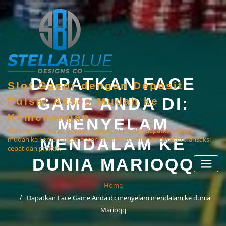
Skip
to
content
DAPATKAN FACE
Slot Gacor dengan Deposit
GAME ANDA DI:
Pulsa: Akses Mudah ke
Kemenangan
MENYELAM
Mainkan slot gacor dengan deposit pulsa dan dapatkan akses
mudah ke kemenangan besar. Nikmati permainan dengan transaksi
MENDALAM KE
cepat dan praktis.
DUNIA MARIOQQ
Home
Dapatkan Face Game Anda di: menyelam mendalam ke dunia
Marioqq