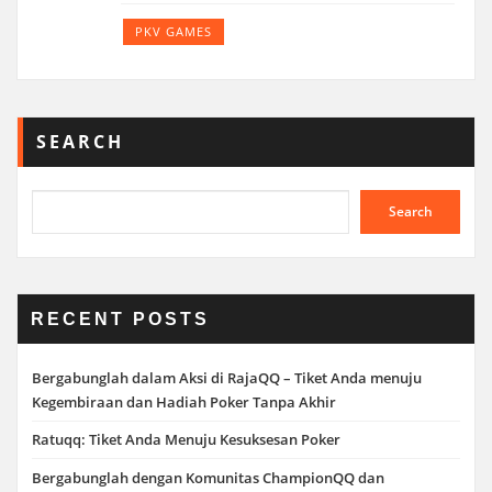
PKV GAMES
SEARCH
Search
RECENT POSTS
Bergabunglah dalam Aksi di RajaQQ – Tiket Anda menuju
Kegembiraan dan Hadiah Poker Tanpa Akhir
Ratuqq: Tiket Anda Menuju Kesuksesan Poker
Bergabunglah dengan Komunitas ChampionQQ dan