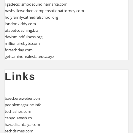
ligadeciclismodecundinamarca.com
nashvilleworkerscompensationattorney.com
holyfamilycathedralschool.org
londonkiddy.com
ufabetcoaching.biz
davismindfulness.org
millionairebyte.com
fortechday.com
getcaminorealestateusa.xyz
Links
baeckereiweber.com
peoplemagazine.info
techashes.com
canyouwash.co
havadisantalya.com
techdtimes.com