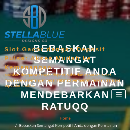
Skip
to
content
BEBASKAN
Slot Gacor dengan Deposit
SEMANGAT
Pulsa: Akses Mudah ke
Kemenangan
KOMPETITIF ANDA
Mainkan slot gacor dengan deposit pulsa dan dapatkan akses
mudah ke kemenangan besar. Nikmati permainan dengan transaksi
DENGAN PERMAINAN
cepat dan praktis.
MENDEBARKAN
RATUQQ
Home
Bebaskan Semangat Kompetitif Anda dengan Permainan