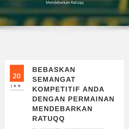
Mendebarkan Ratuqq
BEBASKAN
20
SEMANGAT
JAN
KOMPETITIF ANDA
DENGAN PERMAINAN
MENDEBARKAN
RATUQQ