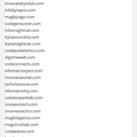
innovatebytelab.com
infobytepro.com
magbytego.com
codegeniusnet.com
infoinsightnet.com
bytesourcehq.com
byteinsightnet.com
codepulsetechco.com
digizineweb.com
codeconnectx.com
infomatrixxpert.com
innovexaronet.com
techvistanow.com
infomatrixhq.com
cubixiosparklab.com
novaevotech.com
innovextechco.com
maglinkgenius.com
magcircuitlab.com
codewavex.com