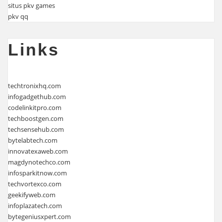
situs pkv games
pkv qq
Links
techtronixhq.com
infogadgethub.com
codelinkitpro.com
techboostgen.com
techsensehub.com
bytelabtech.com
innovatexaweb.com
magdynotechco.com
infosparkitnow.com
techvortexco.com
geekifyweb.com
infoplazatech.com
bytegeniusxpert.com