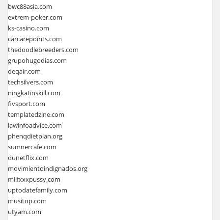
bwc88asia.com
extrem-poker.com
ks-casino.com
carcarepoints.com
thedoodlebreeders.com
grupohugodias.com
deqair.com
techsilvers.com
ningkatinskill.com
fivsport.com
templatedzine.com
lawinfoadvice.com
phenqdietplan.org
sumnercafe.com
dunetflix.com
movimientoindignados.org
milfxxxpussy.com
uptodatefamily.com
musitop.com
utyam.com