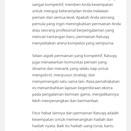
sangat kompetitif, memberi Anda kesempatan
untuk menguji keterampilan Anda melawan
pemain dari semua level. Apakah Anda seorang
pemula yang ingin meningkatkan permainan Anda
atau seorang profesional berpengalaman yang
mencari tantangan baru, permainan Ratuqq
menyediakan arena kompetisi yang sempurna.
Selain aspek permainan yang kompetitif, Ratuqq
juga menawarkan komunitas pemain yang
dinamis dan menarik yang selalu siap untuk
mengobrol, menyusun strategi, dan
menyemangati satu sama lain. Rasa persahabatan
ini menambahkan lapisan kegembiraan ekstra
pada pengalaman bermain game, menjadikannya
lebih menyenangkan dan bermanfaat.
Fitur hebat lainnya dari permainan Ratuqq adalah
kesempatan untuk memenangkan hadiah dan
hadiah nyata. Baik itu hadiah uang tunai, kartu