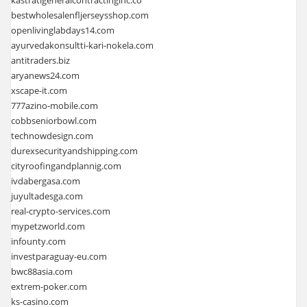
kastratigeneralcontractinginc.co
bestwholesalenfljerseysshop.com
openlivinglabdays14.com
ayurvedakonsultti-kari-nokela.com
antitraders.biz
aryanews24.com
xscape-it.com
777azino-mobile.com
cobbseniorbowl.com
technowdesign.com
durexsecurityandshipping.com
cityroofingandplannig.com
ivdabergasa.com
juyultadesga.com
real-crypto-services.com
mypetzworld.com
infounty.com
investparaguay-eu.com
bwc88asia.com
extrem-poker.com
ks-casino.com