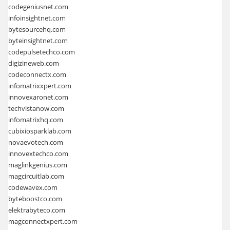
codegeniusnet.com
infoinsightnet.com
bytesourcehq.com
byteinsightnet.com
codepulsetechco.com
digizineweb.com
codeconnectx.com
infomatrixxpert.com
innovexaronet.com
techvistanow.com
infomatrixhq.com
cubixiosparklab.com
novaevotech.com
innovextechco.com
maglinkgenius.com
magcircuitlab.com
codewavex.com
byteboostco.com
elektrabyteco.com
magconnectxpert.com